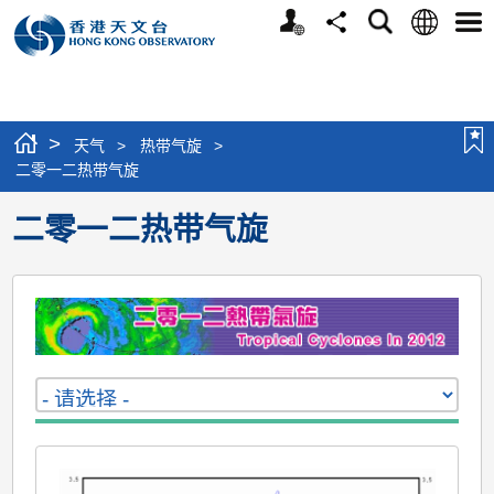
个
语
搜
分
选
人
言
寻
享
单
版
网
站
>
天气
>
热带气旋
>
二零一二热带气旋
二零一二热带气旋