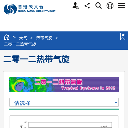
个
语
搜
分
选
人
言
寻
享
单
版
网
站
>
天气
>
热带气旋
>
二零一二热带气旋
二零一二热带气旋