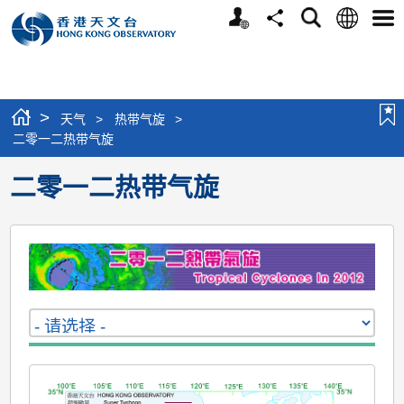
个
语
搜
分
选
人
言
寻
享
单
版
网
站
>
天气
>
热带气旋
>
二零一二热带气旋
二零一二热带气旋