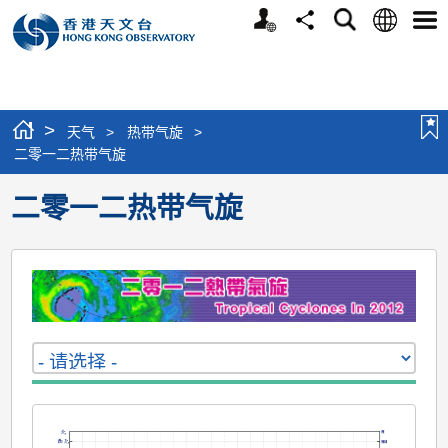
个
语
搜
分
选
人
言
寻
享
单
版
网
站
>
天气
>
热带气旋
>
二零一二热带气旋
二零一二热带气旋