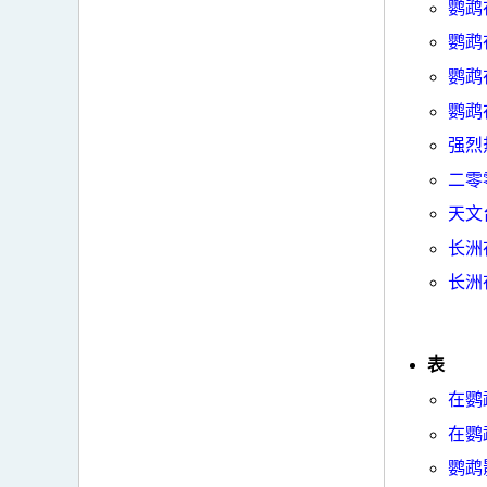
鹦鹉
鹦鹉
鹦鹉
鹦鹉
强烈
二零
天文
长洲
长洲
表
在鹦
在鹦
鹦鹉