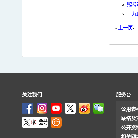
鹦鹉
一九
-
上一页
-
关注我们
服务台
公用表
联络及
M5.0+
M6.0+
公开资
相关网