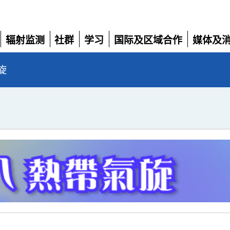
辐射监测
社群
学习
国际及区域合作
媒体及
展
展
展
展
展
开
开
开
开
开
旋