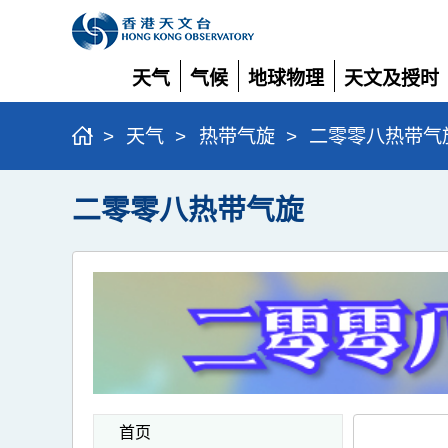
天气
气候
地球物理
天文及授时
展
展
展
展
开
开
开
开
>
天气
>
热带气旋
>
二零零八热带气
二零零八热带气旋
首页