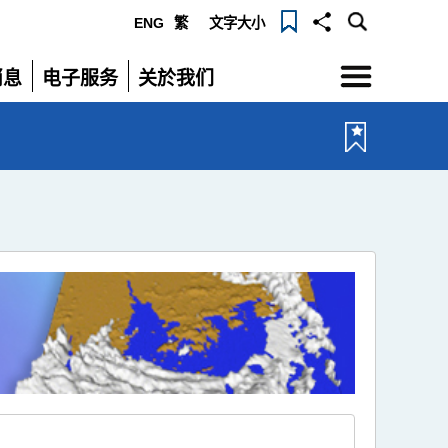
ENG
繁
文字大小
选
消息
电子服务
关於我们
单
展
展
开
开