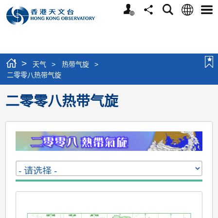
个
语
搜
分
选
人
言
寻
享
单
版
网
站
>
天气
>
热带气旋
>
二零零八热带气旋
二零零八热带气旋