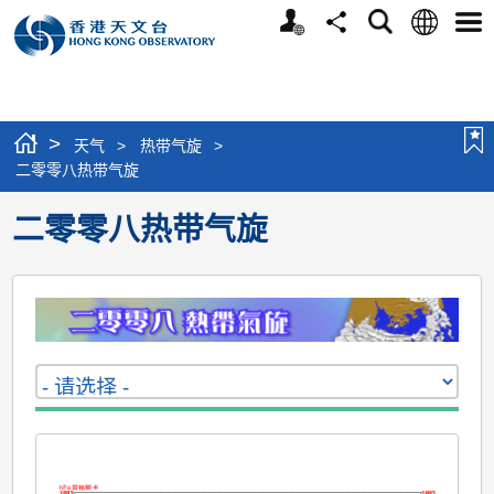
个
语
搜
分
选
人
言
寻
享
单
版
网
站
>
天气
>
热带气旋
>
二零零八热带气旋
二零零八热带气旋