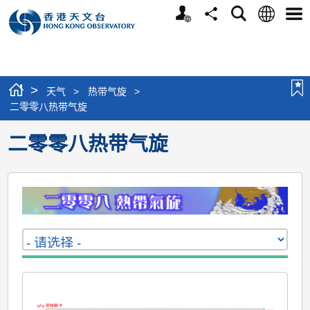
个
语
搜
分
选
人
言
寻
享
单
版
网
站
>
天气
>
热带气旋
>
二零零八热带气旋
二零零八热带气旋