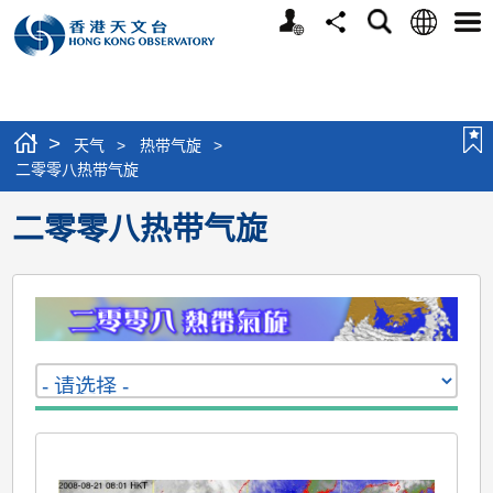
个
语
搜
分
选
人
言
寻
享
单
版
网
站
>
天气
>
热带气旋
>
二零零八热带气旋
二零零八热带气旋