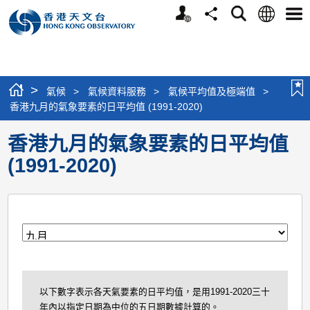
個
語
搜
分
選
人
言
尋
享
單
版
網
站
>
氣候
>
氣候資料服務
>
氣候平均值及極端值
>
香港九月的氣象要素的日平均值 (1991-2020)
香港九月的氣象要素的日平均值
(1991-2020)
月
以下數字表示各天氣要素的日平均值，是用1991-2020三十
年內以指定日期為中位的五日期數據計算的。