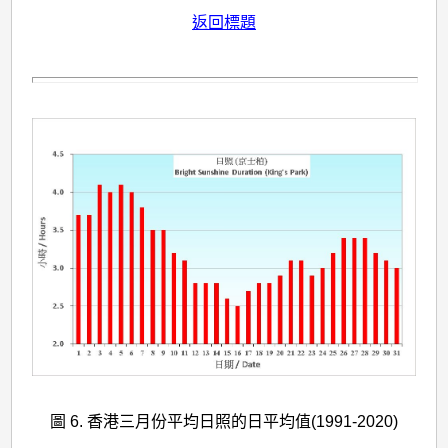
返回標題
圖 6. 香港三月份平均日照的日平均值(1991-2020)