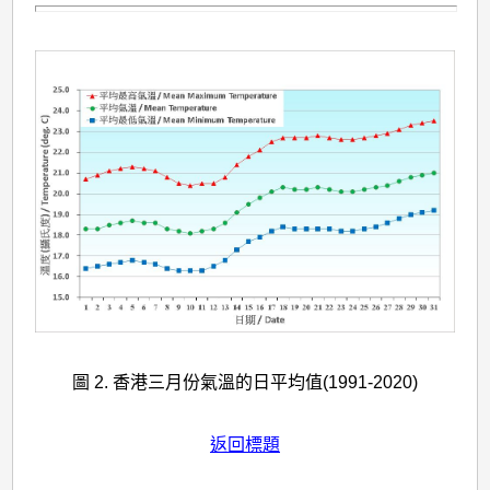
圖 2. 香港三月份氣溫的日平均值(1991-2020)
返回標題