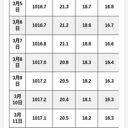
3月5
1016.7
21.3
18.7
16.8
日
3月6
1016.7
21.2
18.6
16.7
日
3月7
1016.8
21.1
18.6
16.6
日
3月8
1017.0
20.8
18.3
16.4
日
3月9
1017.2
20.5
18.2
16.3
日
3月
1017.2
20.4
18.1
16.3
10日
3月
1017.1
20.5
18.2
16.3
11日