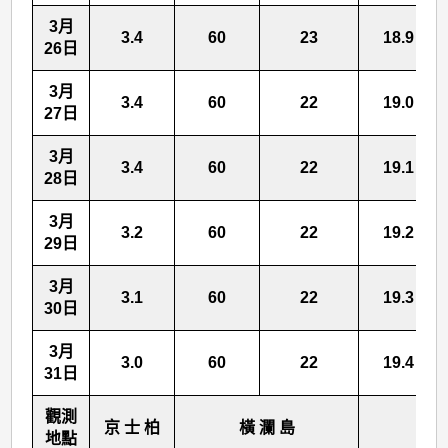
3月
3.4
60
23
18.9
26日
3月
3.4
60
22
19.0
27日
3月
3.4
60
22
19.1
28日
3月
3.2
60
22
19.2
29日
3月
3.1
60
22
19.3
30日
3月
3.0
60
22
19.4
31日
觀測
京 士 柏
橫 瀾 島
北 
地點