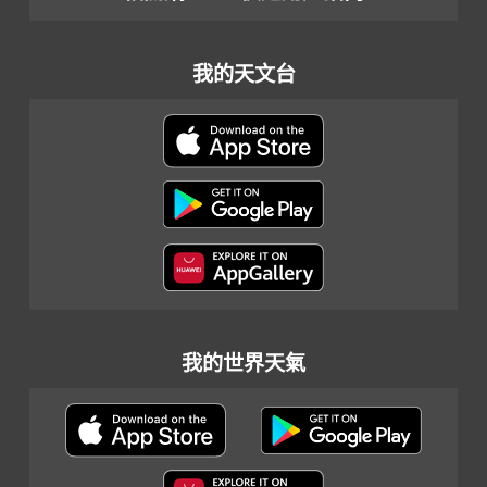
我的天文台
我的世界天氣