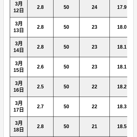
3月
2.8
50
24
17.9
12日
3月
2.8
50
23
18.0
13日
3月
2.8
50
23
18.1
14日
3月
2.6
50
23
18.1
15日
3月
2.5
50
22
18.2
16日
3月
2.7
50
22
18.3
17日
3月
2.8
50
21
18.5
18日