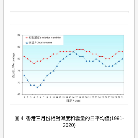
圖 4. 香港三月份相對濕度和雲量的日平均值(1991-
2020)