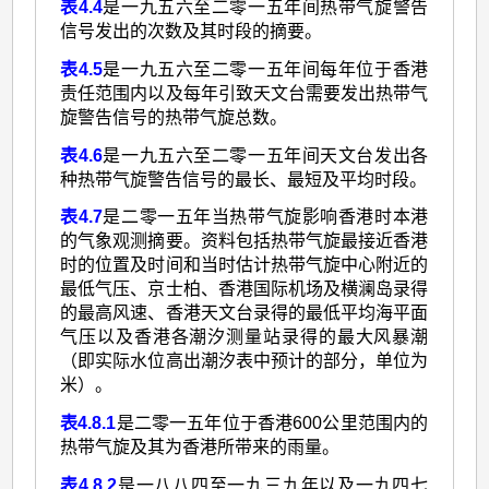
表4.4
是一九五六至二零一五年间热带气旋警告
信号发出的次数及其时段的摘要。
表4.5
是一九五六至二零一五年间每年位于香港
责任范围内以及每年引致天文台需要发出热带气
旋警告信号的热带气旋总数。
表4.6
是一九五六至二零一五年间天文台发出各
种热带气旋警告信号的最长、最短及平均时段。
表4.7
是二零一五年当热带气旋影响香港时本港
的气象观测摘要。资料包括热带气旋最接近香港
时的位置及时间和当时估计热带气旋中心附近的
最低气压、京士柏、香港国际机场及横澜岛录得
的最高风速、香港天文台录得的最低平均海平面
气压以及香港各潮汐测量站录得的最大风暴潮
（即实际水位高出潮汐表中预计的部分，单位为
米）。
表4.8.1
是二零一五年位于香港600公里范围内的
热带气旋及其为香港所带来的雨量。
表4.8.2
是一八八四至一九三九年以及一九四七