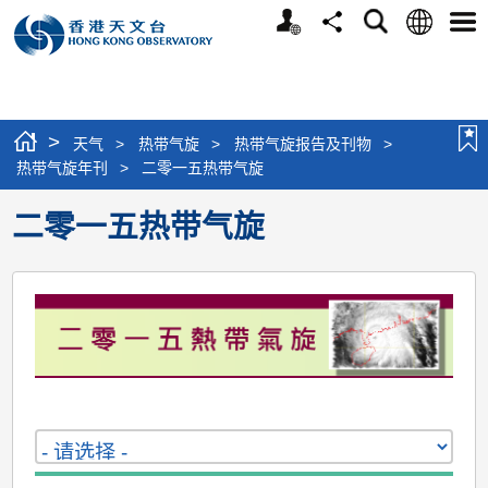
个
语
搜
分
选
人
言
寻
享
单
版
网
站
>
天气
>
热带气旋
>
热带气旋报告及刊物
>
热带气旋年刊
>
二零一五热带气旋
二零一五热带气旋