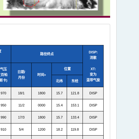
度
DISP:
路径终点
消散
位置
XT:
气压
日期/
变为
(百帕
时间+
月份
温带气旋
斯卡)
北纬
东经
970
18/1
1800
15.7
121.8
DISP
950
11/2
0000
15.4
153.1
DISP
990
17/3
1800
15.7
133.4
DISP
910
5/4
1200
18.2
119.8
DISP