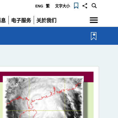
ENG
繁
文字大小
选
消息
电子服务
关於我们
单
展
展
开
开