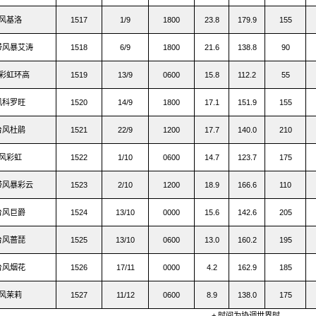
风基洛
1517
1/9
1800
23.8
179.9
155
带风暴艾涛
1518
6/9
1800
21.6
138.8
90
彩虹环高
1519
13/9
0600
15.8
112.2
55
风科罗旺
1520
14/9
1800
17.1
151.9
155
台风杜鹃
1521
22/9
1200
17.7
140.0
210
风彩虹
1522
1/10
0600
14.7
123.7
175
带风暴彩云
1523
2/10
1200
18.9
166.6
110
台风巨爵
1524
13/10
0000
15.6
142.6
205
台风蔷琵
1525
13/10
0600
13.0
160.2
195
台风烟花
1526
17/11
0000
4.2
162.9
185
风茉莉
1527
11/12
0600
8.9
138.0
175
+ 时间为协调世界时。