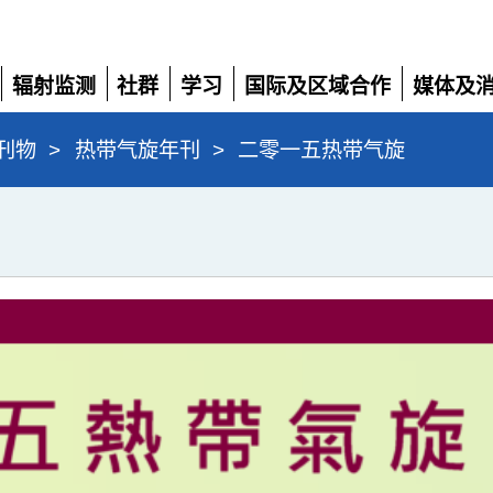
辐射监测
社群
学习
国际及区域合作
媒体及
展
展
展
展
展
开
开
开
开
开
刊物
>
热带气旋年刊
>
二零一五热带气旋