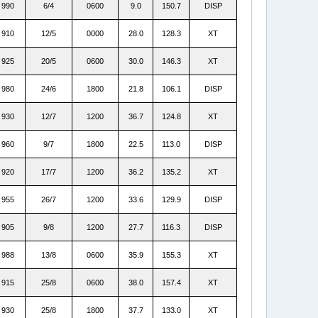
990
6/4
0600
9.0
150.7
DISP
910
12/5
0000
28.0
128.3
XT
925
20/5
0600
30.0
146.3
XT
980
24/6
1800
21.8
106.1
DISP
930
12/7
1200
36.7
124.8
XT
960
9/7
1800
22.5
113.0
DISP
920
17/7
1200
36.2
135.2
XT
955
26/7
1200
33.6
129.9
DISP
905
9/8
1200
27.7
116.3
DISP
988
13/8
0600
35.9
155.3
XT
915
25/8
0600
38.0
157.4
XT
930
25/8
1800
37.7
133.0
XT