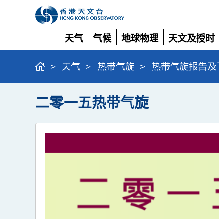
天气
气候
地球物理
天文及授时
展
展
展
展
开
开
开
开
>
天气
>
热带气旋
>
热带气旋报告及
二零一五热带气旋