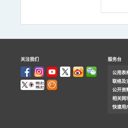
关注我们
服务台
公用表
联络及
M5.0+
M6.0+
公开资
相关网
快速用