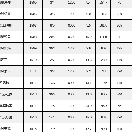
风暴海神
1505
3/4
1200
8.4
154.7
75
台风红霞
1506
3/5
1200
9.0
141.3
220
风白海豚
1507
8/5
0000
3.5
161.8
205
风暴鲸鱼
1508
20/6
0600
15.2
111.8
85
台风灿鸿
1509
30/6
1200
9.6
160.0
195
风莲花
1510
2/7
0600
14.6
128.7
140
台风浪卡
1511
3/7
1200
9.2
171.8
220
哈洛拉
1512
13/7
0000
13.1
179.5
145
风苏迪罗
1513
30/7
0000
13.6
160.7
240
暴莫拉菲
1514
7/8
1200
23.9
146.7
85
风艾莎尼
1516
14/8
0600
15.0
163.0
220
台风天鹅
1515
14/8
1200
12.7
149.1
195