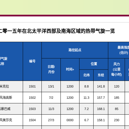
1 二零一五年在北太平洋西部及南海区域的热带气旋一览
最高强
路径起点
(估计)
带气旋
编号
名称
位置
风力
日期/
时间+
(公里
月份
每小时)
北纬
东经
米克拉
1501
13/1
1200
8.8
141.8
120
风海高斯
1502
7/2
1200
11.3
157.7
185
风暴巴威
1503
11/3
1200
7.2
168.1
85
风美莎克
1504
27/3
0000
6.7
158.1
230