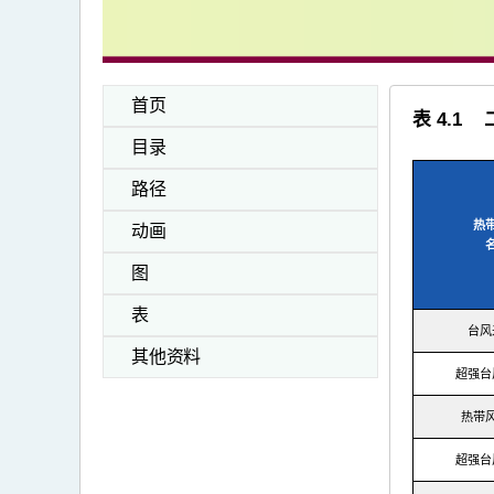
首页
表 4.
目录
路径
热
动画
图
表
台风
其他资料
超强台
热带
超强台