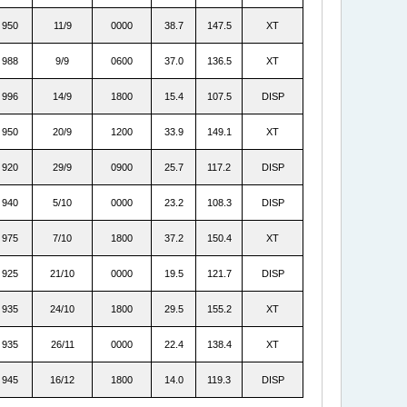
950
11/9
0000
38.7
147.5
XT
988
9/9
0600
37.0
136.5
XT
996
14/9
1800
15.4
107.5
DISP
950
20/9
1200
33.9
149.1
XT
920
29/9
0900
25.7
117.2
DISP
940
5/10
0000
23.2
108.3
DISP
975
7/10
1800
37.2
150.4
XT
925
21/10
0000
19.5
121.7
DISP
935
24/10
1800
29.5
155.2
XT
935
26/11
0000
22.4
138.4
XT
945
16/12
1800
14.0
119.3
DISP