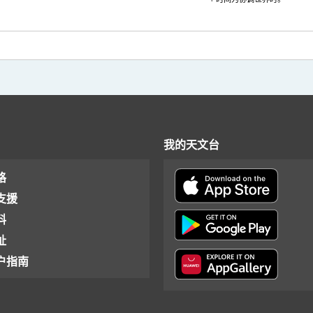
我的天文台
格
支援
料
址
户指南