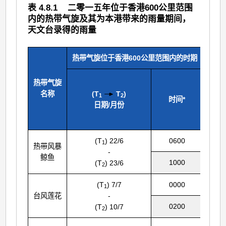
表 4.8.1 二零一五年位于香港600公里范围
内的热带气旋及其为本港带来的雨量期间，
天文台录得的雨量
热带气旋位于香港600公里范围内的时期
热带气旋
名称
(T
T
)
1
2
时间*
在香港
日期/月份
内 (
(T
) 22/6
0600
1
热带风暴
-
鲸鱼
1000
(T
) 23/6
2
(T
) 7/7
0000
1
台风莲花
-
0200
(T
) 10/7
2