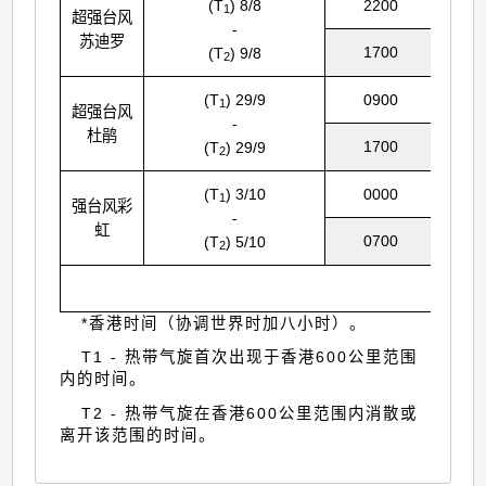
(T
) 8/8
2200
1
超强台风
-
苏迪罗
1700
(T
) 9/8
2
(T
) 29/9
0900
1
超强台风
-
杜鹃
1700
(T
) 29/9
2
(T
) 3/10
0000
1
强台风彩
-
虹
0700
(T
) 5/10
2
*香港时间（协调世界时加八小时）。
T1 - 热带气旋首次出现于香港600公里范围
内的时间。
T2 - 热带气旋在香港600公里范围内消散或
离开该范围的时间。