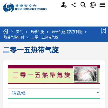
个
语
搜
分
选
人
言
寻
享
单
版
网
站
>
天气
>
热带气旋
>
热带气旋报告及刊物
>
热带气旋年刊
>
二零一五热带气旋
二零一五热带气旋