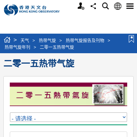
个
语
搜
分
选
人
言
寻
享
单
版
网
站
>
天气
>
热带气旋
>
热带气旋报告及刊物
>
热带气旋年刊
>
二零一五热带气旋
二零一五热带气旋