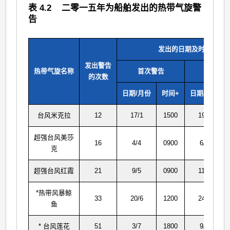
表 4.2 二零一五年为船舶发出的热带气旋警
告
发出的日期及时间
发出警告
热带气旋名称
首次警告
末次警
的次数
日期/月份
时间+
日期/月份
台风米克拉
12
17/1
1500
19/1
超强台风美莎
16
4/4
0900
6/4
克
超强台风红霞
21
9/5
0900
11/5
*热带风暴鲸
33
20/6
1200
24/6
鱼
* 台风莲花
51
3/7
1800
9/7