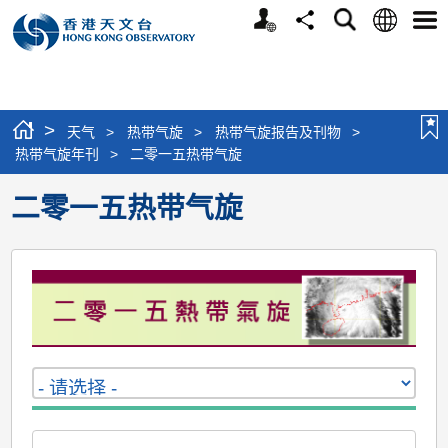
个
语
搜
分
选
人
言
寻
享
单
版
网
站
>
天气
>
热带气旋
>
热带气旋报告及刊物
>
热带气旋年刊
>
二零一五热带气旋
二零一五热带气旋