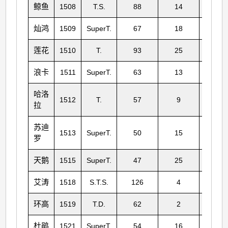
鲸鱼
1508
T.S.
88
14
184
灿鸿
1509
SuperT.
67
18
151
莲花
1510
T.
93
25
184
浪卡
1511
SuperT.
63
13
102
哈洛
1512
T.
57
9
120
拉
苏迪
1513
SuperT.
50
15
44
罗
天鹅
1515
SuperT.
47
25
73
艾涛
1518
S.T.S.
126
4
278
环高
1519
T.D.
62
2
-
杜鹃
1521
SuperT.
54
16
84