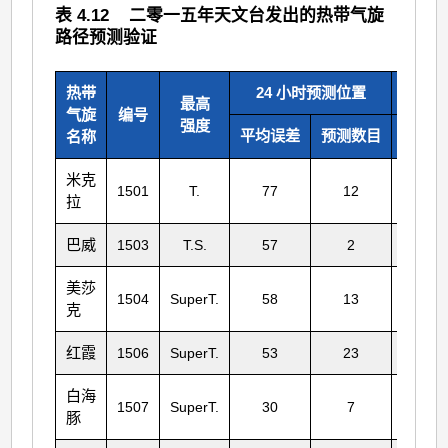
表 4.12 二零一五年天文台发出的热带气旋
路径预测验证
热带
24 小时预测位置
48
最高
气旋
编号
强度
平均误差
预测数目
平均误
名称
米克
1501
T.
77
12
84
拉
巴威
1503
T.S.
57
2
-
美莎
1504
SuperT.
58
13
94
克
红霞
1506
SuperT.
53
23
96
白海
1507
SuperT.
30
7
77
豚