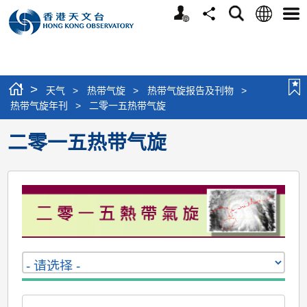
个
语
搜
分
选
人
言
寻
享
单
版
网
站
>
天气
>
热带气旋
>
热带气旋报告及刊物
>
热带气旋年刊
>
二零一五热带气旋
二零一五热带气旋