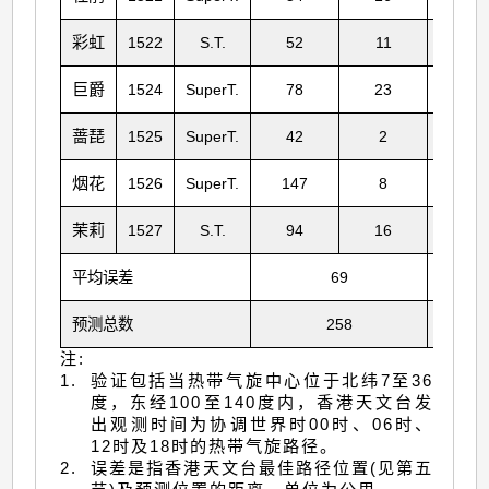
彩虹
1522
S.T.
52
11
88
巨爵
1524
SuperT.
78
23
96
蔷琵
1525
SuperT.
42
2
144
烟花
1526
SuperT.
147
8
352
茉莉
1527
S.T.
94
16
163
平均误差
69
预测总数
258
注:
1.
验证包括当热带气旋中心位于北纬7至36
度，东经100至140度内，香港天文台发
出观测时间为协调世界时00时、06时、
12时及18时的热带气旋路径。
2.
误差是指香港天文台最佳路径位置(见第五