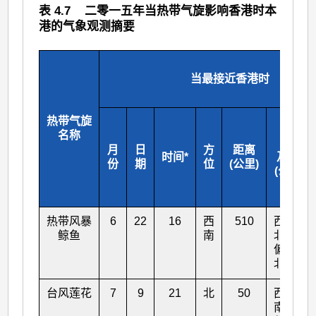
表 4.7 二零一五年当热带气旋影响香港时本
港的气象观测摘要
当最接近香港时
热带气旋
移动
名称
方向
月
日
方
距离
时间*
及速度
份
期
位
(公里)
(公里每
小时)
热带风暴
6
22
16
西
510
西
20
鲸鱼
南
北
偏
北
台风莲花
7
9
21
北
50
西
21
南