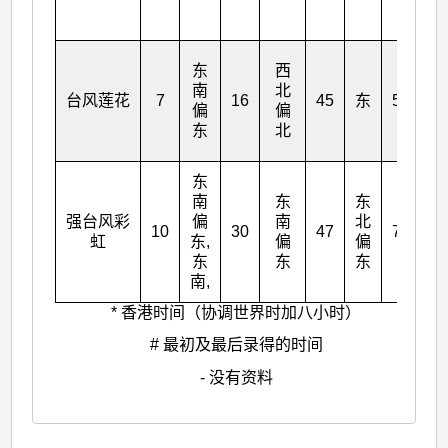
东
西
东
南
北
南
台风莲花
7
16
45
东
52
偏
偏
偏
东
北
东
东
南
东
东
东
强台风彩
偏
南
北
南
10
30
47
72
虹
东,
偏
偏
偏
东
东
东
东
南,
* 香港时间（协调世界时加八小时）
# 最初及最后录得的时间
- 没有资料