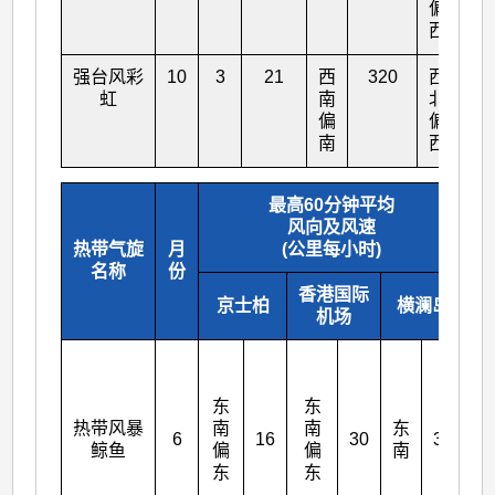
偏
西
强台风彩
10
3
21
西
320
西
22
虹
南
北
偏
偏
南
西
最高60分钟平均
风向及风速
热带气旋
月
(公里每小时)
名称
份
香港国际
京士柏
横澜岛
机场
东
东
东
热带风暴
南
南
东
南
6
16
30
38
鲸鱼
偏
偏
南
偏
东
东
东