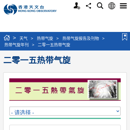
个
语
搜
分
选
人
言
寻
享
单
版
网
站
>
天气
>
热带气旋
>
热带气旋报告及刊物
>
热带气旋年刊
>
二零一五热带气旋
二零一五热带气旋