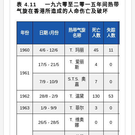
表 4.11 一九六零至二零一五年间热带
气旋在香港所造成的人命伤亡及破坏
热带气旋
死亡
失踪
受伤
年份
日期 /月份
名称
人数
人数
人数
1960
4/6 - 12/6
T. 玛丽
45
11
127
T. 爱丽
17/5 - 21/5
4
0
20
斯
1961
S.T.S. 奥
7/9 - 10/9
7
0
0
嘉
1962
28/8 - 2/9
T. 温黛
130
53
*
1963
1/9 - 9/9
T. 菲尔
3
0
51
T. 维奥
26/5 - 28/5
0
0
41
娜