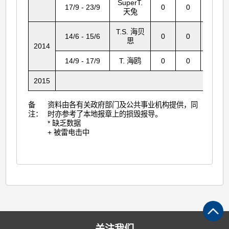
SuperT.
17/9 - 23/9
0
0
17
天兔
T.S. 海贝
14/6 - 15/6
0
0
1
思
2014
14/9 - 17/9
T. 海鸥
0
0
29
2015
无
备
资料由各有关政府部门及公共事业机构提供，同
注：
时亦参考了本地报章上的损毁报导。
* 缺乏数据
+ 被雷电击中
关注我们