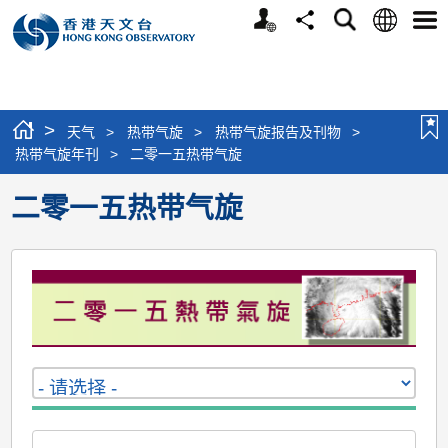
个
语
搜
分
选
人
言
寻
享
单
版
网
站
>
天气
>
热带气旋
>
热带气旋报告及刊物
>
热带气旋年刊
>
二零一五热带气旋
二零一五热带气旋