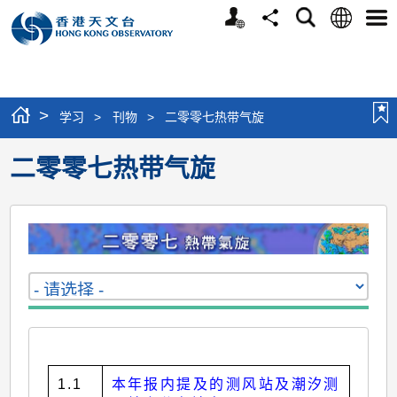
个
语
搜
分
选
人
言
寻
享
单
版
网
站
>
学习
>
刊物
>
二零零七热带气旋
二零零七热带气旋
1.1
本年报内提及的测风站及潮汐测