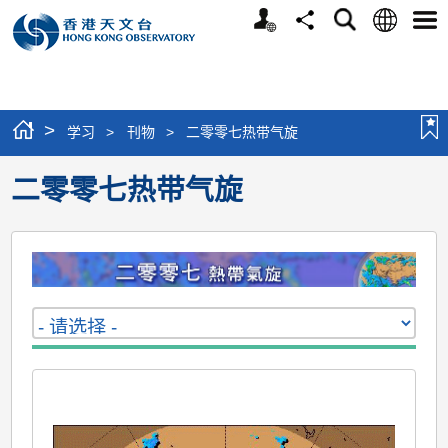
个
语
搜
分
选
人
言
寻
享
单
版
网
站
>
学习
>
刊物
>
二零零七热带气旋
二零零七热带气旋