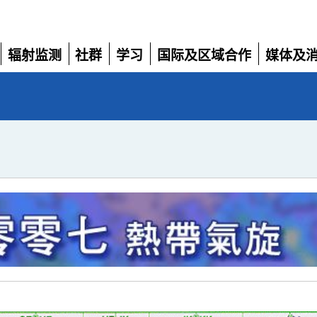
辐射监测
社群
学习
国际及区域合作
媒体及
展
展
展
展
展
开
开
开
开
开