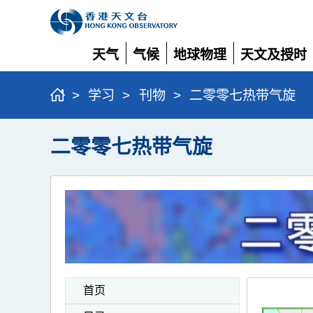
天气
气候
地球物理
天文及授时
展
展
展
展
开
开
开
开
>
学习
>
刊物
>
二零零七热带气旋
二零零七热带气旋
首页