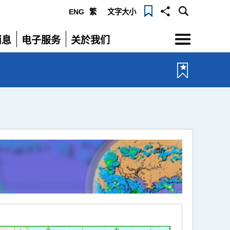
ENG
繁
文字大小
选
消息
电子服务
关於我们
单
展
展
开
开