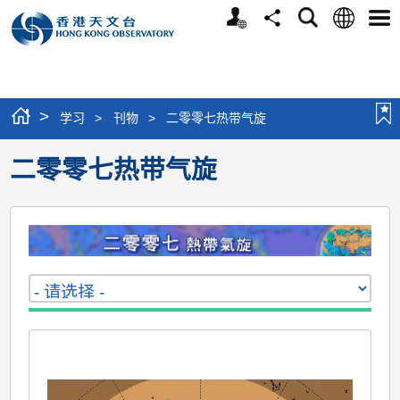
个
语
搜
分
选
人
言
寻
享
单
版
网
站
>
学习
>
刊物
>
二零零七热带气旋
二零零七热带气旋