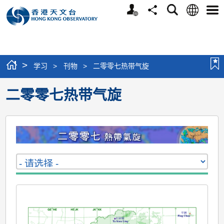
个
语
搜
分
选
人
言
寻
享
单
版
网
站
>
学习
>
刊物
>
二零零七热带气旋
二零零七热带气旋