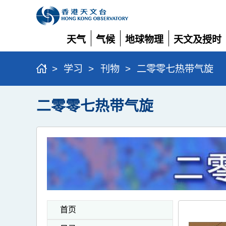
天气
气候
地球物理
天文及授时
展
展
展
展
开
开
开
开
>
学习
>
刊物
>
二零零七热带气旋
二零零七热带气旋
首页