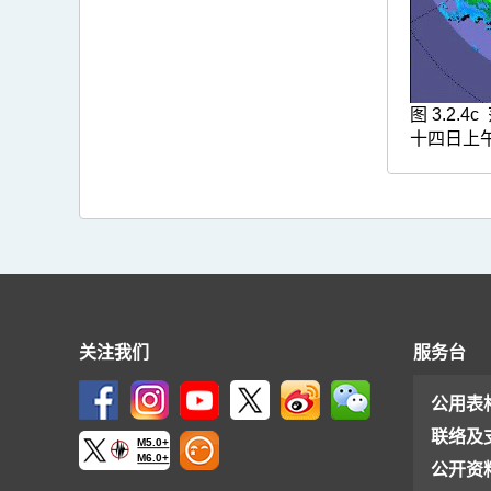
图 3.2
十四日上
关注我们
服务台
公用表
联络及
M5.0+
M6.0+
公开资