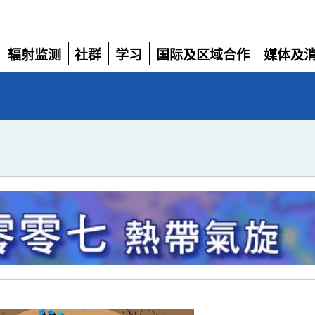
辐射监测
社群
学习
国际及区域合作
媒体及
展
展
展
展
展
开
开
开
开
开