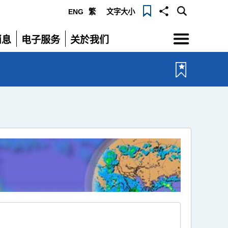
ENG
繁
文字大小
选
消息
电子服务
关於我们
单
展
展
开
开