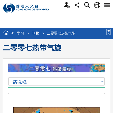
个
语
搜
分
选
人
言
寻
享
单
版
网
站
>
学习
>
刊物
>
二零零七热带气旋
二零零七热带气旋