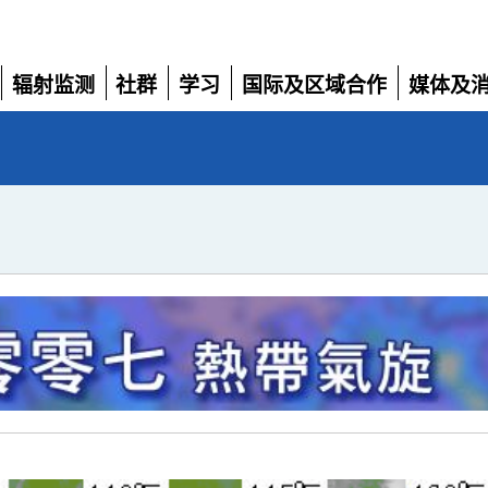
辐射监测
社群
学习
国际及区域合作
媒体及
展
展
展
展
展
开
开
开
开
开