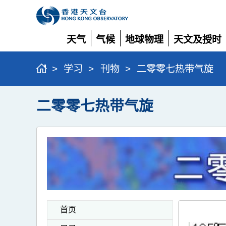
天气
气候
地球物理
天文及授时
展
展
展
展
开
开
开
开
>
学习
>
刊物
>
二零零七热带气旋
二零零七热带气旋
首页