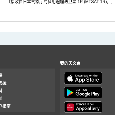
〔接收自日本气象厅的多用途输送卫星-1R (MTSAT-1R)。〕
我的天文台
格
支援
料
址
户指南