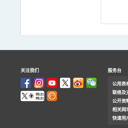
关注我们
服务台
公用表
联络及
M5.0+
M6.0+
公开资
相关网
快速用