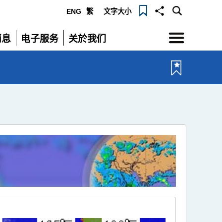
ENG
繁
文字大小
选
消息
电子服务
关於我们
单
展
展
开
开