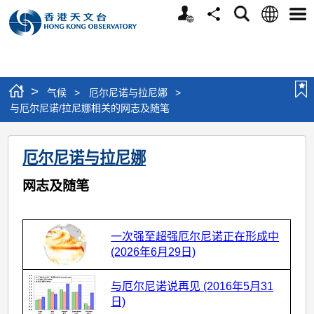
个
语
搜
分
选
人
言
寻
享
单
版
网
站
>
气候
>
厄尔尼诺与拉尼娜
>
与厄尔尼诺/拉尼娜相关的网志及随笔
与
厄尔尼诺与拉尼娜
厄
尔
网志及随笔
尼
诺/
一次强至超强厄尔尼诺正在形成中
拉
(2026年6月29日)
尼
与厄尔尼诺说再见 (2016年5月31
娜
日)