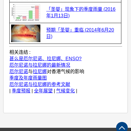
相
关
「圣婴」现象下的季度雨量 (2016
年1月13日)
的
网
预期「圣婴」重临 (2014年6月20
志
日)
及
相关连结 :
随
甚么是厄尔尼诺、拉尼娜、ENSO?
笔
厄尔尼诺与拉尼娜的最新情况
厄尔尼诺
与
拉尼娜
对香港气候的影响
季度及年度雨量图
厄尔尼诺与拉尼娜的参考文献
|
季度预报
|
全年展望
|
气候变化
|