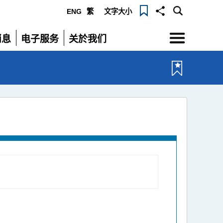
ENG
繁
文字大小
选
消息
电子服务
关於我们
单
展
展
开
开