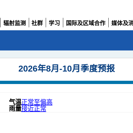
辐射监测
社群
学习
国际及区域合作
媒体及
展
展
展
展
展
开
开
开
开
开
2026年8月-10月季度预报
气温
正常至偏高
雨量
接近正常