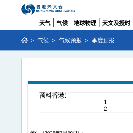
天气
气候
地球物理
天文及授时
展
展
展
展
开
开
开
开
>
气候
>
气候预报
>
季度预报
预料香港：
1.
2.