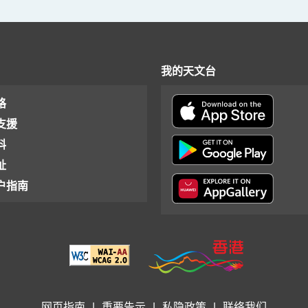
我的天文台
格
支援
料
址
户指南
网页指南
|
重要告示
|
私隐政策
|
联络我们