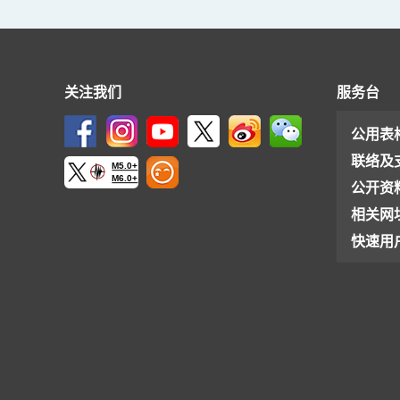
关注我们
服务台
公用表
联络及
M5.0+
M6.0+
公开资
相关网
快速用