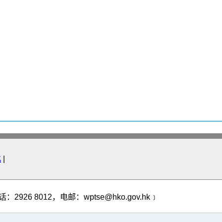
化
|
 8012，电邮：wptse@hko.gov.hk﹞