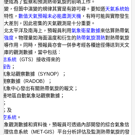
據
料便成為了監察和預測熱帶氣旋的前哨工作。
萬變，但箇中演變的規律其實是有跡可尋。要知道
天氣系統始
的
特性，
數值天氣預報未必能盡測天機
，有時可能與實際發生
很大差別，因此密集的天氣觀測是十分重要。
西北太平洋及南海上，預報員利用
氣象衛星數據
來估算熱帶氣
和
強度
。物理量如海面溫度和衍生的
熱帶氣旋潛熱
對熱帶氣旋
指導作用。同時，預報員亦會一併參考經各種途徑傳送到天文
據庫的觀測數據，當中包括︰
電信系統
（GTS）接收得來的
舶報告
；
地面氣象站觀察數據（SYNOP）；
雷達觀察數據（RADOB）；
不同氣象中心發出有關熱帶氣旋的報文；
及周邊地區自動氣象站觀察數據；
像
；
標
；及
探空系統
。
氣象觀測數據和資料後，預報員可透過內部開發的綜合氣象信
地理信息系統（MET-GIS）平台分析評估及監測熱帶氣旋的發