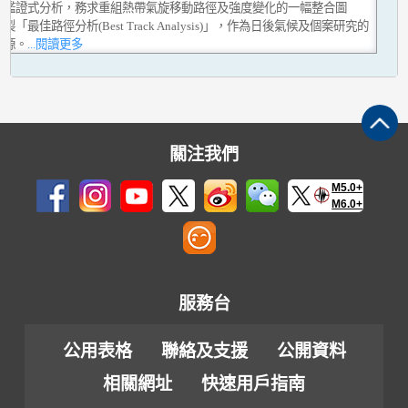
行鑑證式分析，務求重組熱帶氣旋移動路徑及強度變化的一幅整合圖
製「最佳路徑分析(Best Track Analysis)」，作為日後氣候及個案研究的
資源。
...閱讀更多
關注我們
M5.0+
M6.0+
服務台
公用表格
聯絡及支援
公開資料
相關網址
快速用戶指南