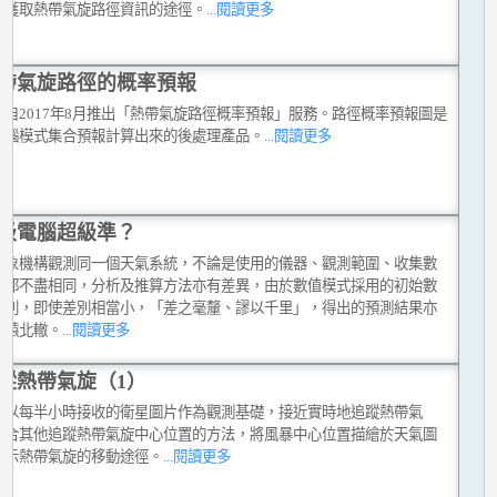
種獲取熱帶氣旋路徑資訊的途徑。
...閱讀更多
帶氣旋路徑的概率預報
台自2017年8月推出「熱帶氣旋路徑概率預報」服務。路徑概率預報圖是
電腦模式集合預報計算出來的後處理產品。
...閱讀更多
級電腦超級準？
氣象機構觀測同一個天氣系統，不論是使用的儀器、觀測範圍、收集數
式都不盡相同，分析及推算方法亦有差異，由於數值模式採用的初始數
差別，即使差別相當小，「差之毫釐、謬以千里」，得出的預測結果亦
南轅北轍。
...閱讀更多
蹤熱帶氣旋（1）
台以每半小時接收的衛星圖片作為觀測基礎，接近實時地追蹤熱帶氣
綜合其他追蹤熱帶氣旋中心位置的方法，將風暴中心位置描繪於天氣圖
顯示熱帶氣旋的移動途徑。
...閱讀更多