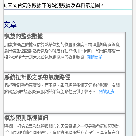
送到天文台氣象數據庫的觀測數據及資料示意圖。
關文章
帶氣旋的監察數據
員利用氣象衛星數據來估算熱帶氣旋的位置和強度。物理量如海面溫度
生的熱帶氣旋潛熱對熱帶氣旋的發展有指導作用。同時，預報員亦會一
考經各種途徑傳送到天文台氣象數據庫的觀測數據
...閱讀更多
氣系統扭計骰之熱帶氣旋路徑
氣旋路徑受副熱帶高壓脊、西風槽、季風槽等多個天氣系統影響，有關
系統的概念模型為預報員預測熱帶氣旋路徑提供了參考。
...閱讀更多
帶氣旋預測路徑資訊
颱風季節，相信公眾和媒體最關心的天氣資訊之一便是熱帶氣旋預測路
為配合市民和媒體不同的需要，有關資訊以多種方式提供。本文旨在介