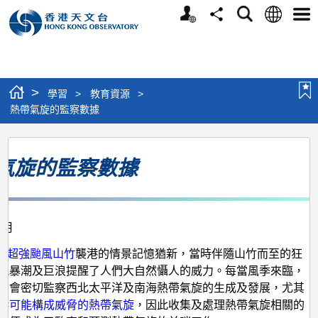
個
語
搜
分
選
人
言
尋
享
單
版
網
站
>
學習
>
教育資源
>
熱帶氣旋的監察數據
熱
氣旋的監察數據
帶
氣
旋
1月
的
監
月
超強颱風山竹
襲港的情景記憶猶新，當時伴隨山竹而至的狂
風暴潮及巨浪提醒了人們大自然懾人的威力。每當風季來臨，
察
員會密切監察西北太平洋及南海熱帶氣旋的生成及發展，尤其
數
港可能構成威脅的熱帶氣旋
，因此收集及處理熱帶氣旋相關的