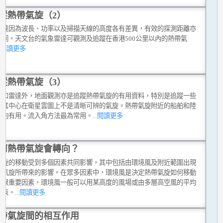
蹤熱帶氣旋（2）
雷達因為波長、功率以及掃描天線的高度各有差異，有效的探測距離亦
不同。天文台的氣象雷達可觀測及追蹤在香港500公里以內的熱帶氣
..閱讀更多
蹤熱帶氣旋（3）
星和雷達外，地面觀測亦是追蹤熱帶氣旋的有用資料，特別是追蹤一些
而其中心在衛星雲圖上不是清晰可辨的氣旋。熱帶氣旋附近的船舶和陸
測均有用。流入角方法最為常用。
...閱讀更多
何熱帶氣旋會轉向？
氣旋的移動受到多個因素共同影響，其中包括由環境風及附近範圍出現
帶氣旋所帶來的影響。在眾多因素中，環境風是決定熱帶氣旋如何移動
個很重要因素，環境風一般可以用某高度的風場或由多層高空風的平均
代表。
...閱讀更多
帶氣旋間的相互作用