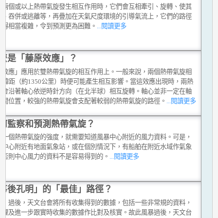
有兩個或以上熱帶氣旋發生相互作用時，它們會互相牽引、旋轉、使其
弱、吞併或逃離等，再疊加在天氣尺度環境的引導氣流上，它們的路徑
變得相當複雜，令到預測更為困難。
...閱讀更多
麼是「藤原效應」？
原效應」應用於雙熱帶氣旋的相互作用上。一般來說，兩個熱帶氣旋相
12緯距（約1350公里）時便可能產生相互影響。當這效應出現時，兩熱
旋會沿著軸心依逆時針方向（在北半球）相互旋轉。軸心並非一定在軸
中間位置，較強的熱帶氣旋會支配著較弱的熱帶氣旋的路徑。
...閱讀更多
何監察和預測熱帶氣旋？
定一個熱帶氣旋的強度，就需要知道風暴中心附近的風力資料。可是，
在中心附近有地面氣象站，或在個別情況下，有船舶在附近水域作氣象
，否則中心風力的資料不是容易得到的。
...閱讀更多
事後孔明」的「最佳」路徑？
風」過後，天文台會將所有收集得到的數據，包括一些非常規的資料，
整理及進一步跟實時收集的數據作比對及核實。故此風暴過後，天文台