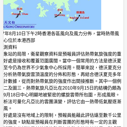
007年8月10日下午2時香港各區風向及風力分佈，當時熱帶風
中心位於本港西部
觀測資料
氣象站的局限，衞星觀察資料是預報員評估熱帶氣旋強度的重
其好處是接收和覆蓋范圍廣闊。當中一個常用的方法是德沃夏
，至今仍為世界不少氣象中心所採用。簡單來說，德沃夏克分
過分析熱帶氣旋雲頂溫度的分佈和形態，再結合德沃夏克多年
統計數據，從而對熱帶氣旋的強度作出間接推斷。其中一個例
圖二及圖三，熱帶氣旋凡亞比在2010年9月15日的結構仍頗為
在9月18日中心明顯地被緊密的螺旋雲帶所包圍，形成風眼。
分析法可量化凡亞比的雲團演變，評估它由一熱帶低氣壓逐漸
颱風。
的好處是沒有地域上的限制，預報員能藉此評估遠至數千公里
旋的強度。缺點是預報員在判斷雲團的形態時有一定的主觀