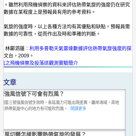
察。雖然利用飛機偵察的資料來評估熱帶氣旋的強度仍在研究
其數據在某程度上是預報員有用的參考資料。
帶氣旋的強度時，以上各種方法均有其優點和缺點。預報員需
種數據的可靠性，從而作出及時和準確的判斷。
：
浩新、林鄺泗蓮︰
利用多普勒天氣雷達數據評估熱帶氣旋強度的探
天文台，2009。
颱風之飛機偵察及投落送觀測實驗簡介
關文章
號強風信號下可會有烈風？
說明當三號強風信號生效時，各區風力可能出現差異，離岸海域，高地
接近熱帶氣旋中心的地方有可能吹烈風。
...閱讀更多
直風切變怎樣影響熱帶氣旋的發展？