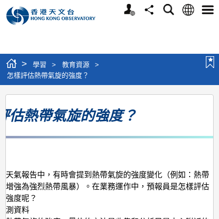
個
語
搜
分
選
人
言
尋
享
單
版
網
站
>
學習
>
教育資源
>
怎樣評估熱帶氣旋的強度？
怎
評估熱帶氣旋的強度？
樣
評
估
月
熱
帶
的天氣報告中，有時會提到熱帶氣旋的強度變化（例如：熱帶
已增強為強烈熱帶風暴）。在業務運作中，預報員是怎樣評估
氣
的強度呢？
旋
觀測資料