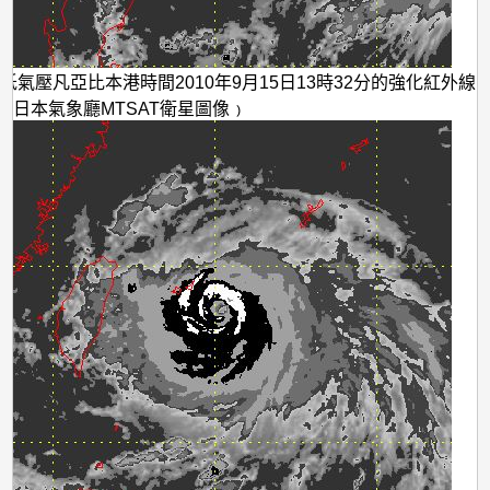
帶低氣壓凡亞比本港時間2010年9月15日13時32分的強化紅外線
﹙日本氣象廳MTSAT衛星圖像﹚