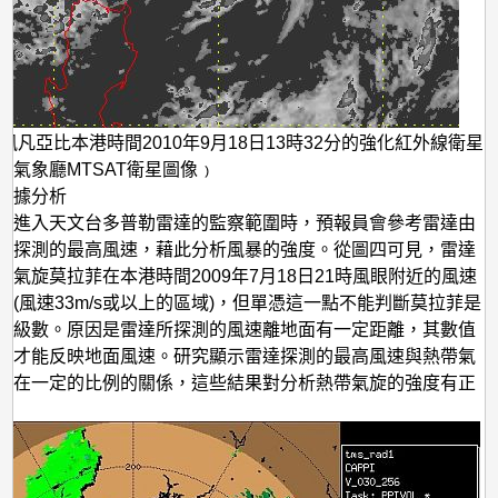
颱風凡亞比本港時間2010年9月18日13時32分的強化紅外線衛星
本氣象廳MTSAT衛星圖像﹚
數據分析
旋進入天文台多普勒雷達的監察範圍時，預報員會參考雷達由
所探測的最高風速，藉此分析風暴的強度。從圖四可見，雷達
帶氣旋莫拉菲在本港時間2009年7月18日21時風眼附近的風速
度(風速33m/s或以上的區域)，但單憑這一點不能判斷莫拉菲是
風級數。原因是雷達所探測的風速離地面有一定距離，其數值
算才能反映地面風速。研究顯示雷達探測的最高風速與熱帶氣
存在一定的比例的關係，這些結果對分析熱帶氣旋的強度有正
。