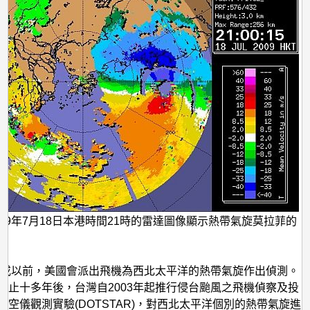
009年7月18日本港時間21時的雷達圖像顯示熱帶氣旋莫拉菲的
7年或以前，美國會派出飛機為西北太平洋的熱帶氣旋作出偵測。
終止十多年後，台灣自2003年起推行侵台颱風之飛機偵察及投
探空儀觀測實驗(DOTSTAR)，對西北太平洋個別的熱帶氣旋進