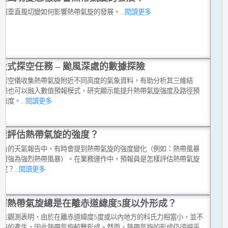
介紹垂直風切變如何影響熱帶氣旋的發展。
...閱讀更多
投式探空任務 – 颱風深處的數據探險
式探空儀收集熱帶氣旋附近不同高度的氣象資料，有助分析其三維結
數據也可以融入數值預報模式，研究顯示能提升熱帶氣旋強度及路徑預
準確度。
...閱讀更多
樣評估熱帶氣旋的強度？
文台的天氣報告中，有時會提到熱帶氣旋的強度變化（例如：熱帶風暴
已增強為強烈熱帶風暴）。在業務運作中，預報員是怎樣評估熱帶氣旋
度呢？
...閱讀更多
何熱帶氣旋總是在離赤道緯度5度以外形成？
過往觀測表明，由於在離赤道緯度5度或以內地方的科氏力相當小，並不
渦旋的產生，因此熱帶氣旋較難形成。然而，熱帶氣旋的形成仍須視乎