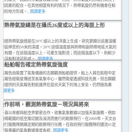
環境因素的配合。在其他相當有利的情況下，熱帶氣旋仍然有機會在較
赤道的地方形成。
...閱讀更多
何熱帶氣旋總是在攝氏26度或以上的海面上形
都知道熱帶氣旋總是在26°C或以上的洋面上生成，研究更顯示這層溫暖
要延伸至約50米的深度。26°C這個溫度是與熱帶和副熱帶地區大氣的
特性有關，在這個溫度以上，可產生強對流；而這個溫度以下，則較少
至於沒有對流可形成。
...閱讀更多
用船舶報告確定熱帶氣旋強度
天氣報告由裝置了氣象儀器的志願觀測船舶提供，船上人員在航程中定
天氣報告經衛星傳送至各氣象中心。雖然衛星遙感科技先進，但志願觀
舶所提供的天氣報告對航運界在惡劣天氣下的海上安全，仍然極為重
..閱讀更多
機作前哨，觀測熱帶氣旋－現況與將來
台一直以來都與航空界緊密合作，收集氣象數據以加強天氣服務，例如
究機場範圍的低空風切變及湍流而進行的勘察飛行。在2009年，天文台
府飛行服務隊開展定期的勘察飛行任務，在政府飛行服務隊的捷流41定
上安裝專屬的氣象數據量度系統
...閱讀更多