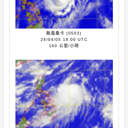
颱風桑卡 (0503)
24/04/05 18:00 UTC
160 公里/小時