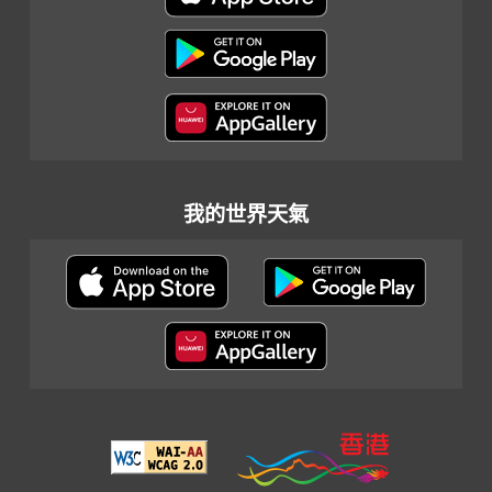
我的世界天氣