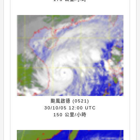
颱風啟德 (0521)
30/10/05 12:00 UTC
150 公里/小時