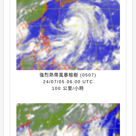
強烈熱帶風暴榕樹 (0507)
24/07/05 06:00 UTC
100 公里/小時