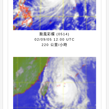
颱風彩蝶 (0514)
02/09/05 12:00 UTC
220 公里/小時