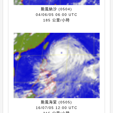
颱風納沙 (0504)
04/06/05 06:00 UTC
185 公里/小時
颱風海棠 (0505)
16/07/05 12:00 UTC