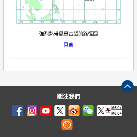
強烈熱帶風暴古超的路徑圖
-
頁首
-
關注我們
M5.0+
M6.0+