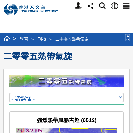
個
語
搜
分
選
人
言
尋
享
單
版
網
站
>
學習
>
刊物
>
二零零五熱帶氣旋
二零零五熱帶氣旋
強烈熱帶風暴古超 (0512)