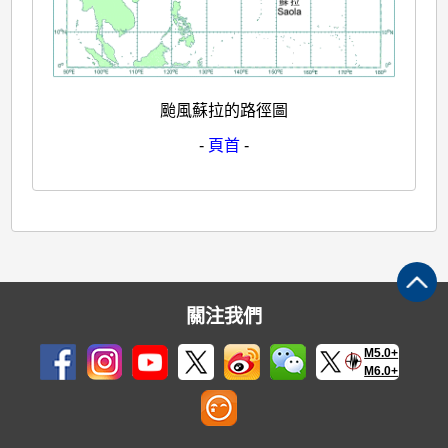
颱風蘇拉的路徑圖
-
頁首
-
關注我們
M5.0+
M6.0+