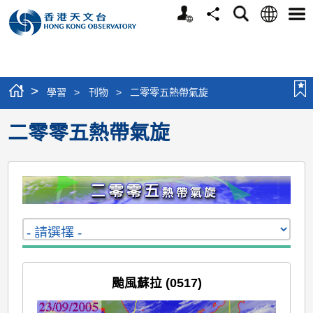
個
語
搜
分
選
人
言
尋
享
單
版
網
站
>
學習
>
刊物
>
二零零五熱帶氣旋
二零零五熱帶氣旋
颱風蘇拉 (0517)