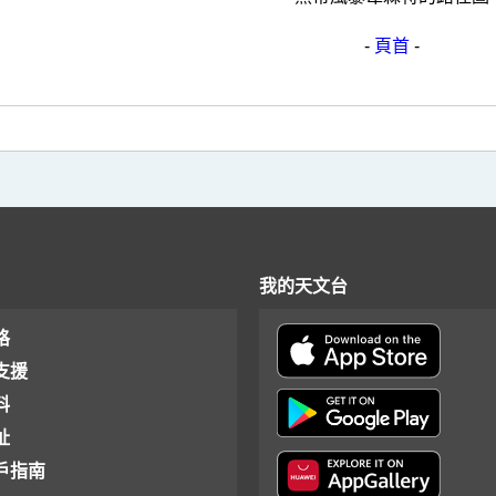
-
頁首
-
我的天文台
格
支援
料
址
戶指南