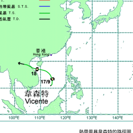
熱帶風暴韋森特的路徑圖