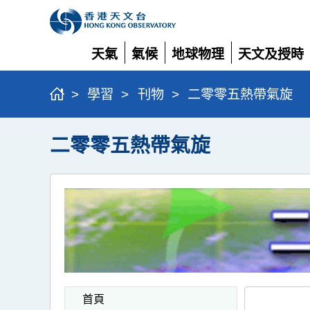
天氣
氣候
地球物理
天文及授時
展
展
展
展
開
開
開
開
>
學習
>
刊物
>
二零零五熱帶氣旋
二零零五熱帶氣旋
首頁