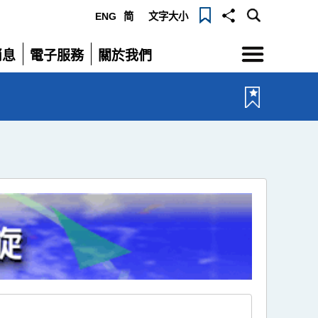
ENG
简
文字大小
選
消息
電子服務
關於我們
單
展
展
開
開