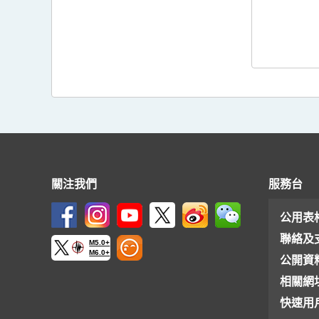
關注我們
服務台
公用表
聯絡及
M5.0+
M6.0+
公開資
相關網
快速用