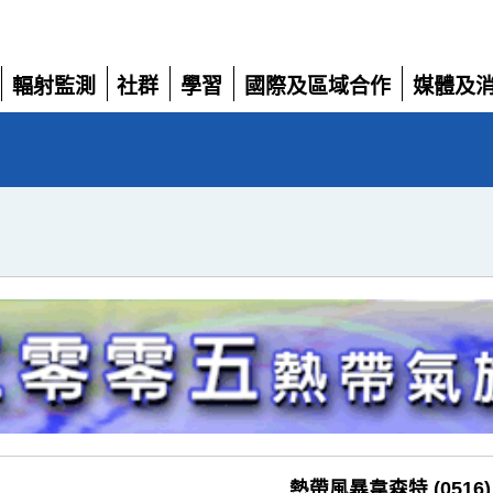
輻射監測
社群
學習
國際及區域合作
媒體及
展
展
展
展
展
開
開
開
開
開
熱帶風暴韋森特 (0516)