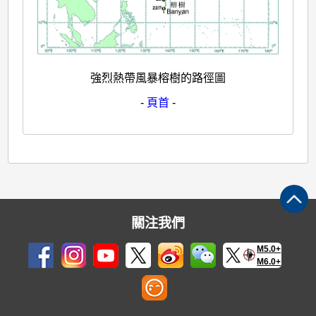
強烈熱帶風暴榕樹的路徑圖
-
頁首
-
關注我們
M5.0+
M6.0+