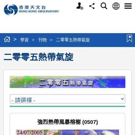
個
語
搜
分
選
人
言
尋
享
單
版
網
站
>
學習
>
刊物
>
二零零五熱帶氣旋
二零零五熱帶氣旋
強烈熱帶風暴榕樹 (0507)