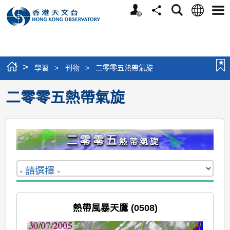
個
語
搜
分
選
人
言
尋
享
單
版
網
站
>
學習
>
刊物
>
二零零五熱帶氣旋
二零零五熱帶氣旋
熱帶風暴天鷹 (0508)