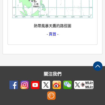
熱帶風暴天鷹的路徑圖
-
頁首
-
關注我們
M5.0+
M6.0+