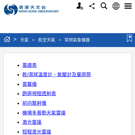
個
語
搜
分
選
人
言
尋
享
單
版
網
站
>
天氣
>
航空天氣
>
常用氣象儀器
常
用
風速表
氣
乾/濕球溫度計、氣壓計及量雨筒
象
雲冪儀
儀
跑道視程透射表
器
前向散射儀
機場多普勒天氣雷達
激光雷達
短程激光雷達