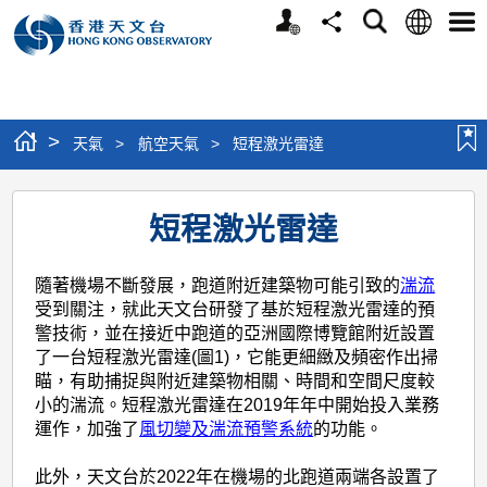
個
語
搜
分
選
人
言
尋
享
單
版
網
站
>
天氣
>
航空天氣
>
短程激光雷達
短
短程激光雷達
程
激
隨著機場不斷發展，跑道附近建築物可能引致的
湍流
光
受到關注，就此天文台研發了基於短程激光雷達的預
雷
警技術，並在接近中跑道的亞洲國際博覽館附近設置
了一台短程激光雷達(圖1)，它能更細緻及頻密作出掃
達
瞄，有助捕捉與附近建築物相關、時間和空間尺度較
小的湍流。短程激光雷達在2019年年中開始投入業務
運作，加強了
風切變及湍流預警系統
的功能。
此外，天文台於2022年在機場的北跑道兩端各設置了