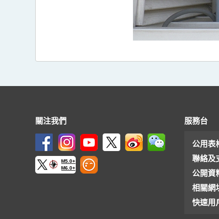
關注我們
服務台
公用表
聯絡及
M5.0+
M6.0+
公開資
相關網
快速用