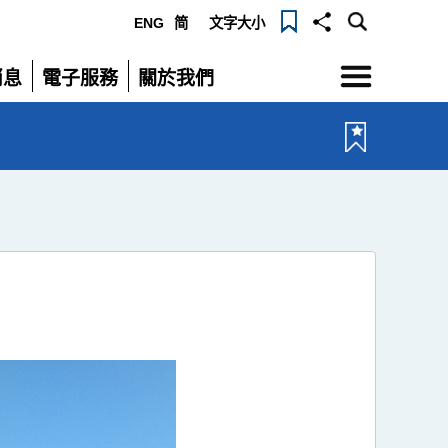
ENG
简
文字大小
選
消息
電子服務
關於我們
單
展
展
開
開