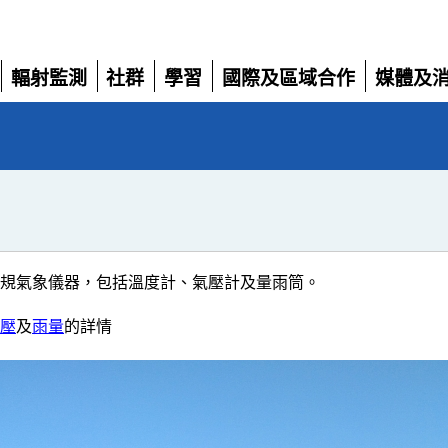
輻射監測
社群
學習
國際及區域合作
媒體及
展
展
展
展
展
開
開
開
開
開
規氣象儀器，包括溫度計、氣壓計及量雨筒。
壓
及
雨量
的詳情