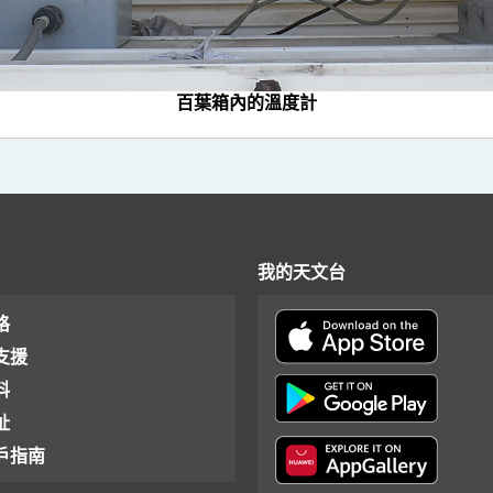
百葉箱內的溫度計
我的天文台
格
支援
料
址
戶指南