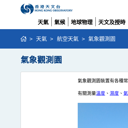
天氣
氣候
地球物理
天文及授時
展
展
展
展
開
開
開
開
>
天氣
>
航空天氣
>
氣象觀測園
氣象觀測園
氣象觀測園裝置有各種常
有關測量
溫度
、
濕度
、
氣