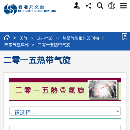
个
语
搜
分
选
人
言
寻
享
单
版
网
站
>
天气
>
热带气旋
>
热带气旋报告及刊物
>
热带气旋年刊
>
二零一五热带气旋
二零一五热带气旋