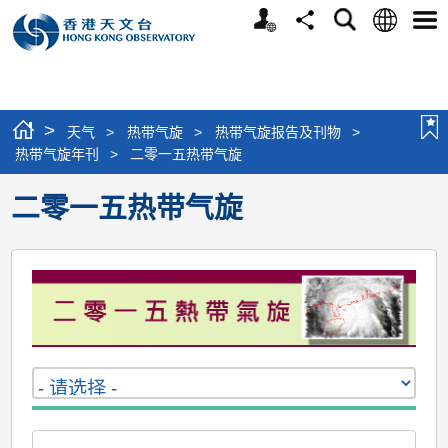
个
语
搜
分
选
人
言
寻
享
单
版
网
站
>
天气
>
热带气旋
>
热带气旋报告及刊物
>
热带气旋年刊
>
二零一五热带气旋
二零一五热带气旋