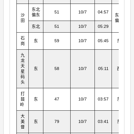
东北
51
10/7
04:57
偏东
沙
东北
田
偏东
东北
51
10/7
05:29
石
东
59
10/7
05:45
东
岗
九
龙
天
东
58
10/7
05:11
西
星
码
头
打
鼓
东
47
10/7
03:57
东
岭
大
美
东
79
10/7
03:41
东
督