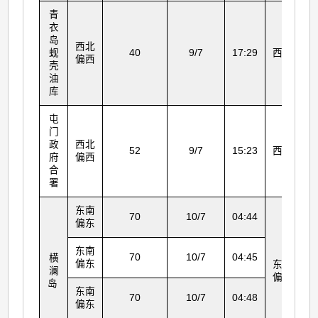
青
衣
岛
西北
蚬
40
9/7
17:29
西北
偏西
壳
油
库
屯
门
政
西北
52
9/7
15:23
西北
府
偏西
合
署
东南
70
10/7
04:44
偏东
东南
70
10/7
04:45
横
偏东
东北
澜
偏东
岛
东南
70
10/7
04:48
偏东