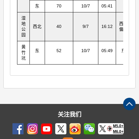
东
70
10/7
05:41
湿
地
西北
西北
40
9/7
16:12
公
偏北
园
黄
东
52
10/7
05:49
东
竹
坑
关注我们
M5.0+
M6.0+