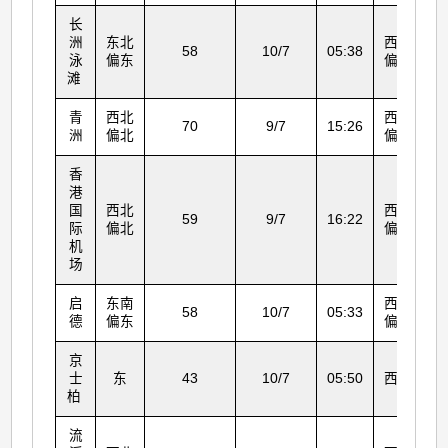
长
洲
东北
西北
58
10/7
05:38
泳
偏东
偏西
滩
青
西北
西北
70
9/7
15:26
洲
偏北
偏北
香
港
国
西北
西北
59
9/7
16:22
际
偏北
偏北
机
场
启
东南
西北
58
10/7
05:33
德
偏东
偏西
京
士
东
43
10/7
05:50
西北
柏
流