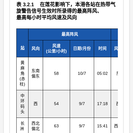
表 3.2.1 在莲花影响下，本港各站在热带气
旋警告信号生效时所录得的最高阵风、
最高每小时平均风速及风向
最高阵风
风速
站
风向
日期/月份
时间
风向
(公里/小时)
(
黄
麻
东南
角
58
10/7
05:02
东
偏东
(赤
柱)
中
环
西
54
9/7
17:18
西
码
头
长
西北
63
9/7
15:41
西北
洲
偏北