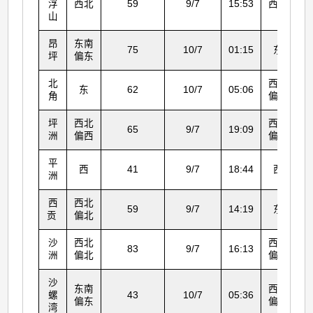
浮
西北
59
9/7
15:53
西北
山
昂
东南
75
10/7
01:15
东
坪
偏东
北
西南
东
62
10/7
05:06
角
偏西
坪
西北
西北
65
9/7
19:09
洲
偏西
偏西
平
西
41
9/7
18:44
西
洲
西
西北
59
9/7
14:19
东
贡
偏北
沙
西北
西北
83
9/7
16:13
洲
偏北
偏北
沙
东南
西北
螺
43
10/7
05:36
偏东
偏西
湾