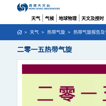
天气
气候
地球物理
天文及授时
展
展
展
展
开
开
开
开
>
天气
>
热带气旋
>
热带气旋报告及
二零一五热带气旋