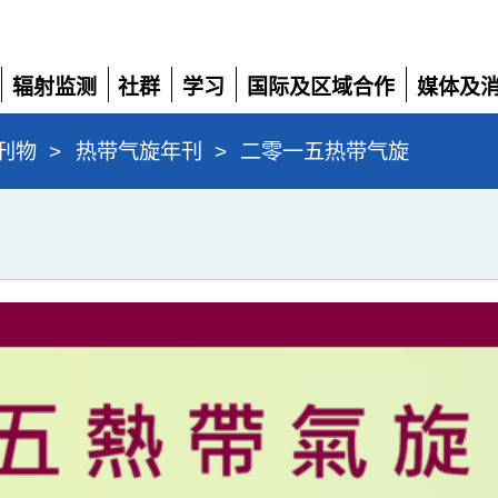
辐射监测
社群
学习
国际及区域合作
媒体及
展
展
展
展
展
开
开
开
开
开
刊物
>
热带气旋年刊
>
二零一五热带气旋