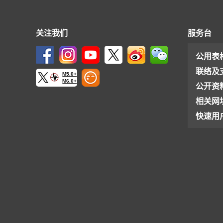
关注我们
服务台
公用表
联络及
M5.0+
M6.0+
公开资
相关网
快速用