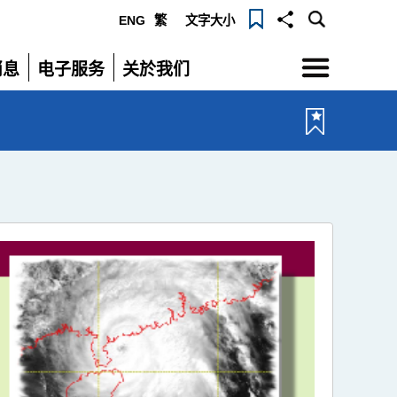
ENG
繁
文字大小
选
消息
电子服务
关於我们
单
展
展
开
开