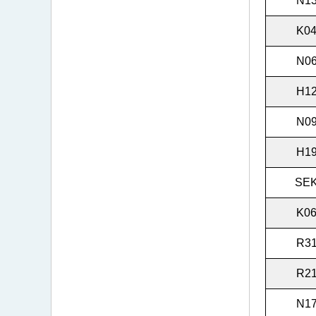
N1
K0
N0
H1
N0
H1
SE
K0
R3
R2
N1