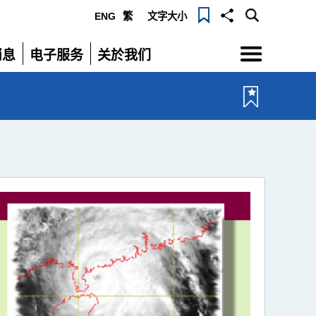
ENG
繁
文字大小
选
消息
电子服务
关於我们
单
展
展
开
开