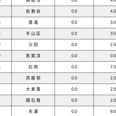
3
粮 船 湾
0.0
4.0
4
佐 敦 谷
0.0
4.5
6
葵 涌
0.0
3.0
2
半 山 区
0.0
3.5
9
沙 田
0.0
2.5
9
筲 箕 湾
0.0
0.0
K
石 岗
0.0
7.5
6
苏 屋 邨
0.0
2.5
1
大 美 督
0.0
2.5
1
踏 石 角
0.0
2.0
7
东 涌
0.0
9.0