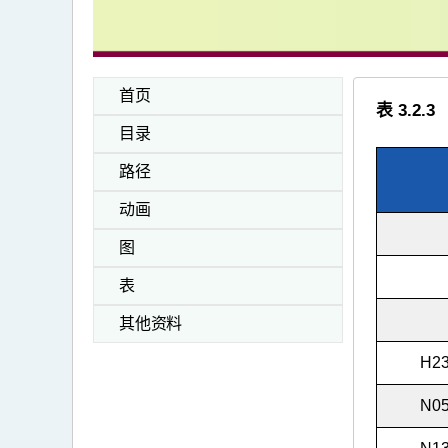
首页
表 3.
目录
路径
动画
图
表
其他资料
H2
N0