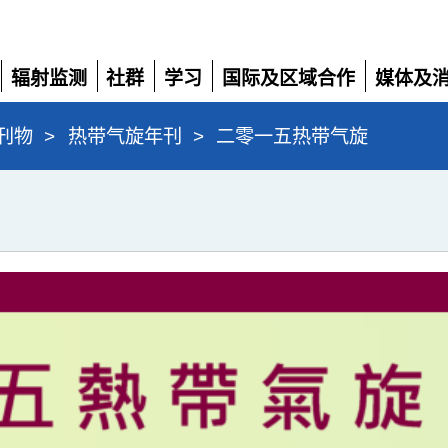
辐射监测
社群
学习
国际及区域合作
媒体及
展
展
展
展
展
开
开
开
开
开
刊物
>
热带气旋年刊
>
二零一五热带气旋