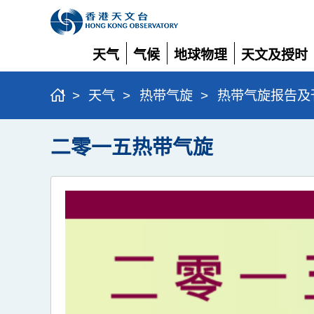
天气
气候
地球物理
天文及授时
展
展
展
展
开
开
开
开
>
天气
>
热带气旋
>
热带气旋报告及
二零一五热带气旋