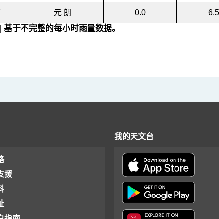
7
元 朗
0.0
6.5
[ ] 基于不完整的每小时雨量数据。
我的天文台
格
支援
料
址
户指南