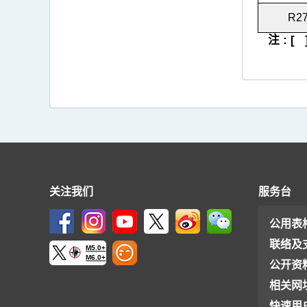
R2
注 : 
关注我们
服务台
公用表
联络及
M5.0+
M6.0+
公开资
相关网
快速用