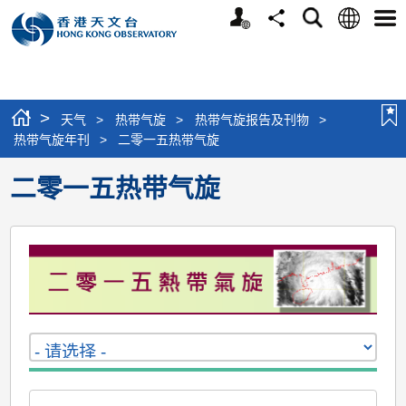
个
语
搜
分
选
人
言
寻
享
单
版
网
站
>
天气
>
热带气旋
>
热带气旋报告及刊物
>
热带气旋年刊
>
二零一五热带气旋
二零一五热带气旋