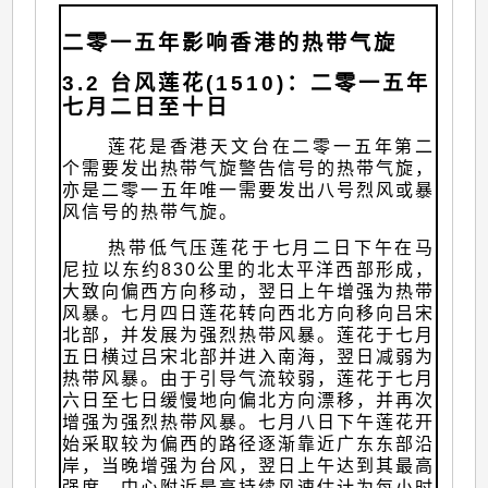
二零一五年影响香港的热带气旋
3.2 台风莲花(1510)：二零一五年
七月二日至十日
莲花是香港天文台在二零一五年第二
个需要发出热带气旋警告信号的热带气旋，
亦是二零一五年唯一需要发出八号烈风或暴
风信号的热带气旋。
热带低气压莲花于七月二日下午在马
尼拉以东约830公里的北太平洋西部形成，
大致向偏西方向移动，翌日上午增强为热带
风暴。七月四日莲花转向西北方向移向吕宋
北部，并发展为强烈热带风暴。莲花于七月
五日横过吕宋北部并进入南海，翌日减弱为
热带风暴。由于引导气流较弱，莲花于七月
六日至七日缓慢地向偏北方向漂移，并再次
增强为强烈热带风暴。七月八日下午莲花开
始采取较为偏西的路径逐渐靠近广东东部沿
岸，当晚增强为台风，翌日上午达到其最高
强度，中心附近最高持续风速估计为每小时