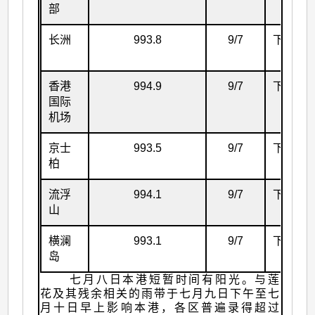
部
长洲
993.8
9/7
下午4时
40分
香港
994.9
9/7
下午4时
国际
36分
机场
京士
993.5
9/7
下午4时
柏
32分
流浮
994.1
9/7
下午5时
山
05分
横澜
993.1
9/7
下午3时
岛
59分
七月八日本港短暂时间有阳光。与莲
花及其残余相关的雨带于七月九日下午至七
月十日早上影响本港，各区普遍录得超过