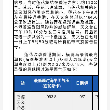
信号，当时莲花集结在香港之东北约110公
里。其后，莲花迅速减弱，与莲花相关的环
流及烈风范围亦显着缩小。莲花在下午9时
左右最接近香港，在天文台总部以北约50
公里附近掠过。随着莲花逐渐远离及减弱，
本港普遍受烈风影响的威胁解除，天文台在
下午10时10分改发三号强风信号。其后莲
花进一步减弱为一个低压区，天文台在七月
十日上午5时50分取消所有热带气旋警告信
号。
莲花吹袭香港期间，横澜岛录得最高
潮位(海图基准面以上)及最大风暴潮(天文
潮高度以上)分别为2.37米及0.48米。各站
录得的最低瞬时海平面气压如下：
最低瞬时海平面气压
站
日期/月
时间
(百帕斯卡)
香港
993.8
9/7
下午4时
天文
21分
台总