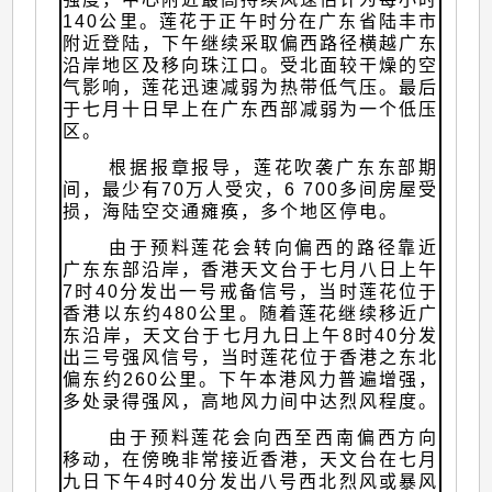
140公里。莲花于正午时分在广东省陆丰市
附近登陆，下午继续采取偏西路径横越广东
沿岸地区及移向珠江口。受北面较干燥的空
气影响，莲花迅速减弱为热带低气压。最后
于七月十日早上在广东西部减弱为一个低压
区。
根据报章报导，莲花吹袭广东东部期
间，最少有70万人受灾，6 700多间房屋受
损，海陆空交通瘫痪，多个地区停电。
由于预料莲花会转向偏西的路径靠近
广东东部沿岸，香港天文台于七月八日上午
7时40分发出一号戒备信号，当时莲花位于
香港以东约480公里。随着莲花继续移近广
东沿岸，天文台于七月九日上午8时40分发
出三号强风信号，当时莲花位于香港之东北
偏东约260公里。下午本港风力普遍增强，
多处录得强风，高地风力间中达烈风程度。
由于预料莲花会向西至西南偏西方向
移动，在傍晚非常接近香港，天文台在七月
九日下午4时40分发出八号西北烈风或暴风