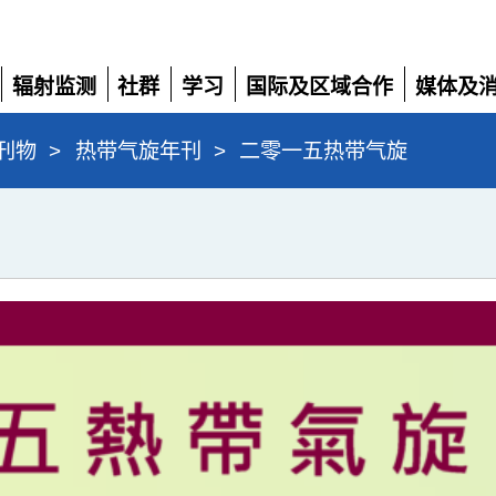
辐射监测
社群
学习
国际及区域合作
媒体及
展
展
展
展
展
开
开
开
开
开
刊物
>
热带气旋年刊
>
二零一五热带气旋