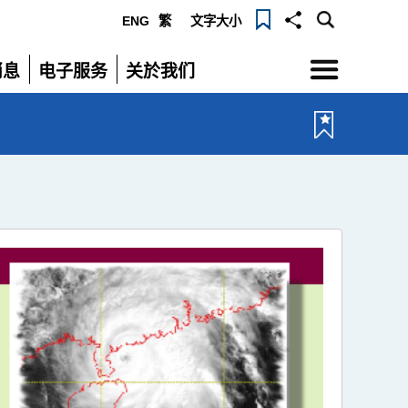
ENG
繁
文字大小
选
消息
电子服务
关於我们
单
展
展
开
开