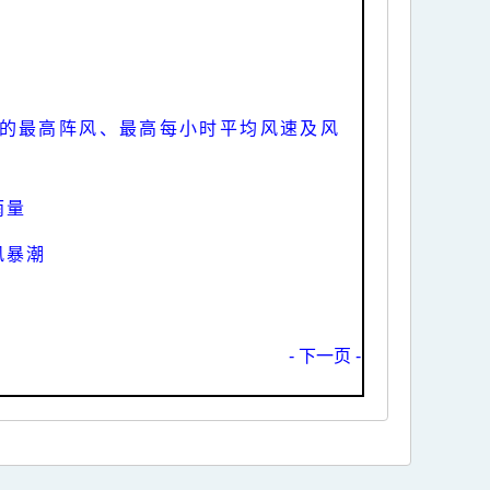
的最高阵风、最高每小时平均风速及风
雨量
风暴潮
- 下一页 -