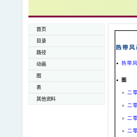
首页
目录
热带风
路径
热带风
动画
图
图
表
二
其他资料
二
二
二