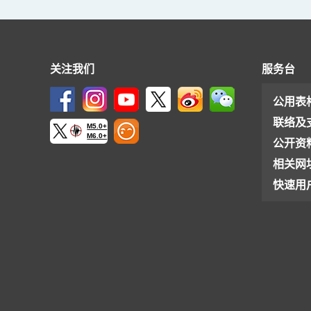
关注我们
服务台
公用表
联络及
M5.0+
M6.0+
公开资
相关网
快速用