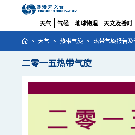
天气
气候
地球物理
天文及授时
展
展
展
展
开
开
开
开
>
天气
>
热带气旋
>
热带气旋报告及
二零一五热带气旋