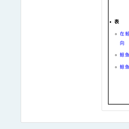
表
在
向
鲸
鲸