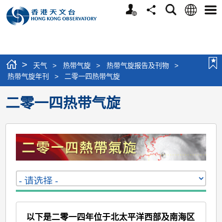
个
语
搜
分
选
人
言
寻
享
单
版
网
站
>
天气
>
热带气旋
>
热带气旋报告及刊物
>
热带气旋年刊
>
二零一四热带气旋
二零一四热带气旋
以下是二零一四年位于北太平洋西部及南海区