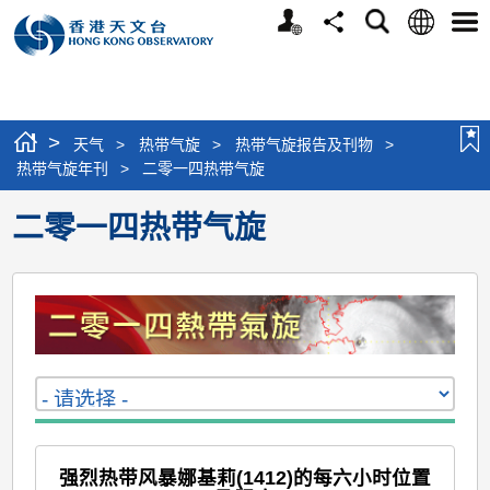
个
语
搜
分
选
人
言
寻
享
单
版
网
站
>
天气
>
热带气旋
>
热带气旋报告及刊物
>
热带气旋年刊
>
二零一四热带气旋
二零一四热带气旋
强烈热带风暴娜基莉(1412)的每六小时位置