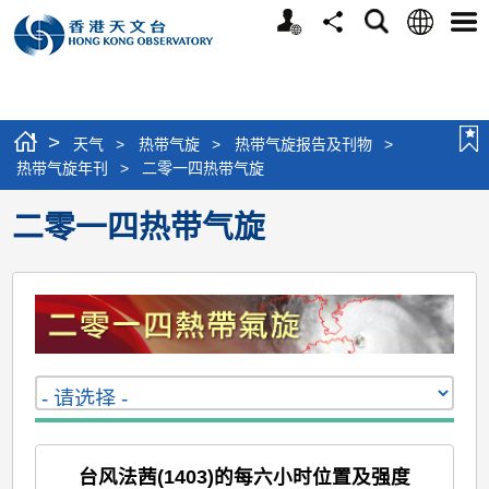
个
语
搜
分
选
人
言
寻
享
单
版
网
站
>
天气
>
热带气旋
>
热带气旋报告及刊物
>
热带气旋年刊
>
二零一四热带气旋
二零一四热带气旋
台风法茜(1403)的每六小时位置及强度