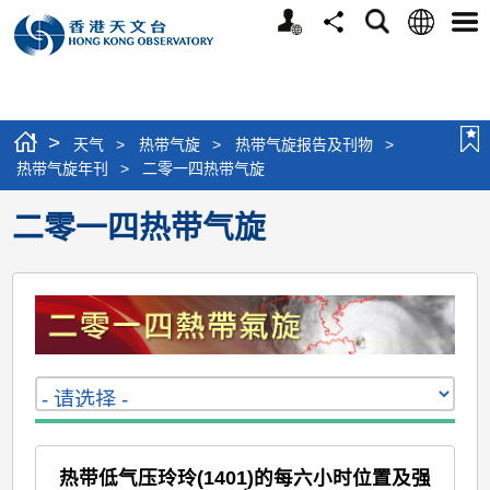
个
语
搜
分
选
人
言
寻
享
单
版
网
站
>
天气
>
热带气旋
>
热带气旋报告及刊物
>
热带气旋年刊
>
二零一四热带气旋
二零一四热带气旋
热带低气压玲玲(1401)的每六小时位置及强